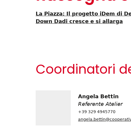
La Piazza: Il progetto iDem di 
Down Dadi cresce e si allarga
Coordinatori de
Angela Bettin
Referente Atelier
+39 329 4945770
angela.bettin@cooperativ