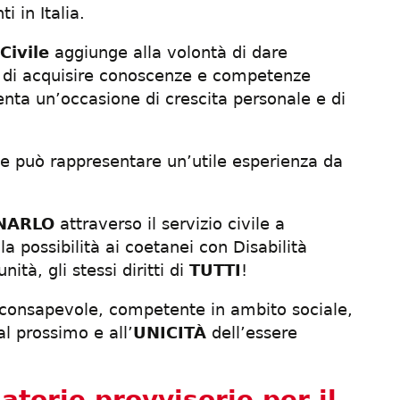
i in Italia.
Civile
aggiunge alla volontà di dare
ità di acquisire conoscenze e competenze
nta un’occasione di crescita personale e di
ale può rappresentare un’utile esperienza da
NARLO
attraverso il servizio civile a
la possibilità ai coetanei con Disabilità
nità, gli stessi diritti di
TUTTI
!
ù consapevole, competente in ambito sociale,
l prossimo e all’
UNICITÀ
dell’essere
atorie provvisorie per il