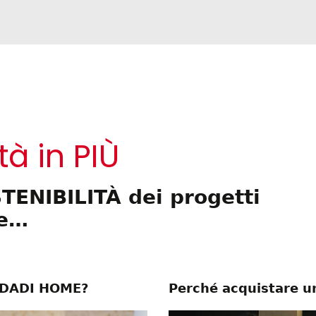
tà in PIÙ
STENIBILITÀ dei progetti
le…
l DADI HOME?
Perché acquistare un