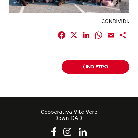
CONDIVIDI:
Facebook
X
LinkedIn
Whats
Emai
C
⟨ INDIETRO
Cooperativa Vite Vere
Down DADI